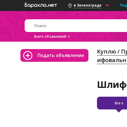
Под
в Зеленограде
Всего объявлений:
6
Куплю / 
Подать объявление
ифовальн
Шлифо
Все
6