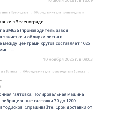
16 июля 2026 г. в 10:09
менты в Краснодаре
→
Оборудование для производства в
анки в Зеленограде
па 3М636 (производитель завод
 зачистки и обдирки литья в
е между центрами кругов составляет 1025
н. -...
10 ноября 2025 г. в 09:03
ты в Брянске
→
Оборудование для производства в Брянске
→
е
9
онная галтовка. Полировальная машина
 вибрационные галтовки 30 до 1200
автодисков. Спрашивайте. Срок доставки от