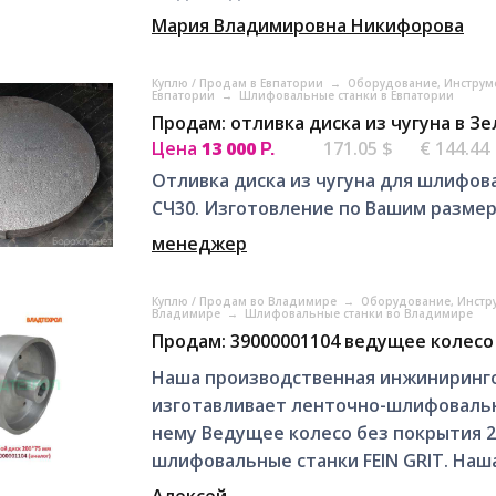
Мария Владимировна Никифорова
Куплю / Продам в Евпатории
→
Оборудование, Инструм
Евпатории
→
Шлифовальные станки в Евпатории
Продам: отливка диска из чугуна в З
Цена
13 000
171.05 $
€ 144.44
Р.
Отливка диска из чугуна для шлифова
СЧ30. Изготовление по Вашим размер
менеджер
Куплю / Продам во Владимире
→
Оборудование, Инстр
Владимире
→
Шлифовальные станки во Владимире
Продам: 39000001104 ведущее колесо
Наша производственная инжиниринго
изготавливает ленточно-шлифоваль
нему Ведущее колесо без покрытия 2
шлифовальные станки FEIN GRIT. Наша
Алексей