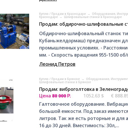
Куплю / Продам в Краснодаре
→
Оборудование, Инстру
Краснодаре
→
Шлифовальные станки в Краснодаре
Продам: обдирочно-шлифовальные ст
Обдирочно-шлифовальный станок ти
Кубаньжелдормаш) предназначен для
промышленных условиях. - Расстояни
мм. - Скорость вращения 955-1500 об/ми
Леонид Петров
Куплю / Продам в Брянске
→
Оборудование, Инструмен
Шлифовальные станки в Брянске
Продам: виброголтовка в Зеленоград
Цена
80 000
1052.63 $
€ 888.8
Р.
Галтовочное оборудование. Вибраци
большой емкости. Под заказ имеются
литров. Так же есть роторные и для 
16 до 30 дней. Вместимость: 30л,...