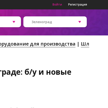
Войти
Регистрация
Зеленоград
орудование для производства
Шл
раде: б/у и новые