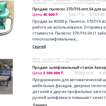
Куплю / Продам в Челябинске
→
Оборудование, Инстру
Челябинске
→
Шлифовальные станки в Челябинске
Продам: пылесос 370.П16 исп.04 для 
Цена
45 000
592.11 $
€ 500.00
Р.
Продам за 45000 р. Пылесос 370.П16 ис
работе не использовался. Отправка в
стоимости. Пылесос 370.П16 04 (1 за
плоскошлифовальных,...
Сергей
Куплю / Продам в Уфе
→
Оборудование, Инструменты в
Шлифовальные станки в Уфе
Продам: шлифовальный станок Анкор
Цена
2 300 000
30263.16 $
€ 2
Р.
Предназначен для автоматической 
мебельных фасадов, дверных полотен
деталей и других профильных загот
ручной шлифовки и повышает качест
Даниил