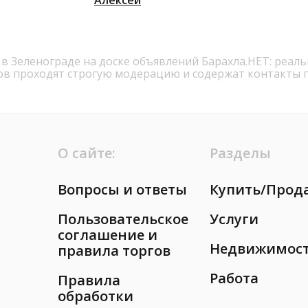
в Зеленограде на доске объявлений Барахла.НЕТ: реал
ов проходят строгую модерацию и содержат контакты 
О сайте:
Разделы
Вопросы и ответы
Купить/Прод
Пользовательское
Услуги
соглашение и
Недвижимос
правила торгов
Работа
Правила
обработки