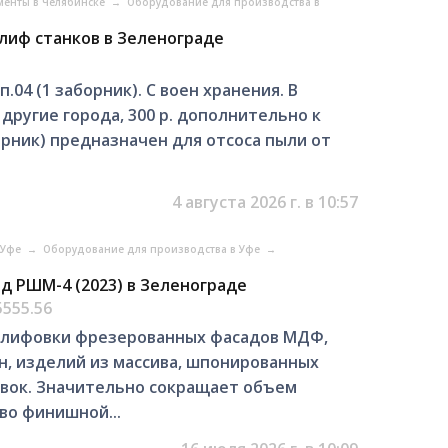
менты в Челябинске
→
Оборудование для производства в
шлиф станков в Зеленограде
п.04 (1 заборник). С воен хранения. В
 другие города, 300 р. дополнительно к
борник) предназначен для отсоса пыли от
4 августа 2026 г. в 10:57
 Уфе
→
Оборудование для производства в Уфе
→
д РШМ-4 (2023) в Зеленограде
5555.56
шлифовки фрезерованных фасадов МДФ,
, изделий из массива, шпонированных
овок. Значительно сокращает объем
во финишной...