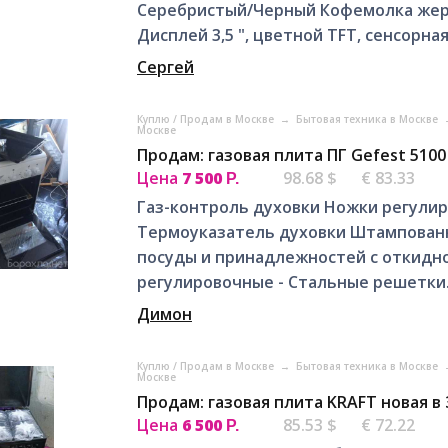
Серебристый/Черный Кофемолка жерн
Дисплей 3,5 ", цветной TFT, сенсорная.
Сергей
Куплю / Продам в Москве
→
Бытовая техника в Москве
Москве
Продам: газовая плита ПГ Gefest 5100
Цена
7 500
98.68 $
€ 83.33
Р.
Газ-контроль духовки Ножки регули
Термоуказатель духовки Штампован
посуды и принадлежностей с откидно
регулировочные - Стальные решетки.
Димон
Куплю / Продам в Москве
→
Бытовая техника в Москве
Москве
Продам: газовая плита KRAFT новая в
Цена
6 500
85.53 $
€ 72.22
Р.