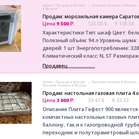
Куплю / Продам в Москве
→
Бытовая техника в Москве
в Москве
Продам: морозильная камера Саратов
Цена
9 500
125.00 $
€ 105.56
Р.
Характеристики Тип: шкаф Цвет: бел
Полезный объём: 94 л Уровень шума:
дверей: 1 шт Энергопотребление: 328
Климатический класс: N, ST Разморажи
Продавец......................
Куплю / Продам в Москве
→
Бытовая техника в Москве
бытовая техника в Москве
Продам: настольная газовая плита 4 
Цена
3 000
39.47 $
€ 33.33
Р.
Описание Плита Гефест 900 является
компактных настольных газовых плит
баллону, так и к газопроводной трубе
переходник и полутораметровый шлан