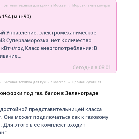
→
Бытовая техника для кухни в Москве
→
Морозильные камеры
 154 (мш-90)
ый Управление: электромеханическое
 43 Суперзаморозка: нет Количество
 кВтч/год Класс энeргопотребления: B
вание...
Сегодня в 08:01
→
Бытовая техника для кухни в Москве
→
Прочая кухонная
конфорки под газ. балон в Зеленограде
 достойной представительницей класса
. Она может подключаться как к газовому
. Для этого в ее комплект входит
г....