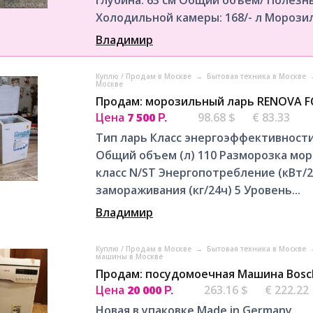
Холодильной камеры: 168/- л Морозил
Владимир
Куплю / Продам в Москве
→
Бытовая техника в Москве
Москве
Продам: морозильный ларь RENOVA FC
Цена
7 500
98.68 $
€ 83.33
Р.
Тип ларь Класс энергоэффективности
Общий объем (л) 110 Разморозка мо
класс N/ST Энергопотребление (кВт/
замораживания (кг/24ч) 5 Уровень...
Владимир
Куплю / Продам в Москве
→
Бытовая техника в Москве
машины в Москве
Продам: посудомоечная Машина Bosc
Цена
20 000
263.16 $
€ 222.22
Р.
Новая в упаковке Made in Germany