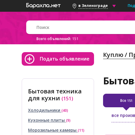
Под
в Зеленограде
Всего объявлений:
151
Куплю / 
Подать объявление
Бытов
Бытовая техника
для кухни
(151)
Все
151
Холодильники
(40)
все произ
Кухонные плиты
(9)
Морозильные камеры
(11)