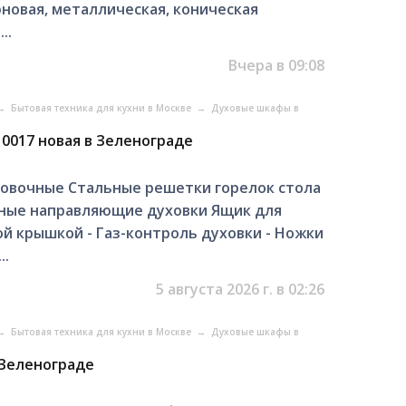
овая, металлическая, коническая
..
Вчера в 09:08
→
Бытовая техника для кухни в Москве
→
Духовые шкафы в
 0017 новая в Зеленограде
ровочные Стальные решетки горелок стола
ные направляющие духовки Ящик для
й крышкой - Газ-контроль духовки - Ножки
..
5 августа 2026 г. в 02:26
→
Бытовая техника для кухни в Москве
→
Духовые шкафы в
 Зеленограде