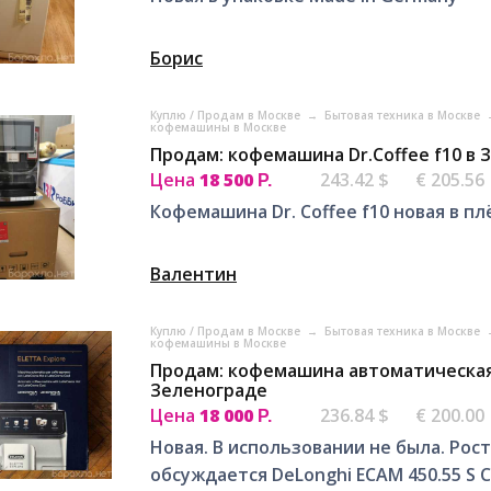
Борис
Куплю / Продам в Москве
→
Бытовая техника в Москве
кофемашины в Москве
Продам: кофемашина Dr.Coffee f10 в 
Цена
18 500
243.42 $
€ 205.56
Р.
Кофемашина Dr. Coffee f10 новая в пл
Валентин
Куплю / Продам в Москве
→
Бытовая техника в Москве
кофемашины в Москве
Продам: кофемашина автоматическая D
Зеленограде
Цена
18 000
236.84 $
€ 200.00
Р.
Новая. В использовании не была. Рос
обсуждается DeLonghi ECAM 450.55 S 