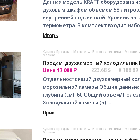
Данная модель KRAFT оборудована ч
духовым шкафом объемом 58 литров,
внутренней подсветкой. Уровень на
термометра. В комплект входит набор
Игорь
Куплю / Продам в Москве
→
Бытовая техника в Москве
Москве
Продам: двухкамерный холодильник 
Цена
17 000
223.68 $
€ 188.89
Р.
Отдельностоящий двухкамерный хол
морозильной камеры Общие данные: Ра
глубина (см): 60 Общий объем/ Полез
Холодильной камеры (л):...
Ярик
Куплю / Продам в Москве
→
Бытовая техника в Москве
Москве
Продам: мини холодильник мини бар