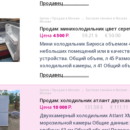
Продавец......................
Куплю / Продам в Москве
→
Бытовая техника в Москве
Москве
Продам: минихолодильник цвет сере
Цена
4 500
59.21 $
€ 50.00
Р.
Мини холодильник Бирюса объемом 4
небольших помещений или в качест
устройства. Общий объем, л 45 Раз
холодильной камеры, л 41 Общий объ
Продавец......................
Куплю / Продам в Москве
→
Бытовая техника в Москве
Москве
Продам: холодильник атлант двухка
Цена
10 000
131.58 $
€ 111.11
Р.
Двухкамерный холодильник Atlant Х
морозильной камеры Общие данные: Р
глубина: 63 см Общий объем/ Полезны