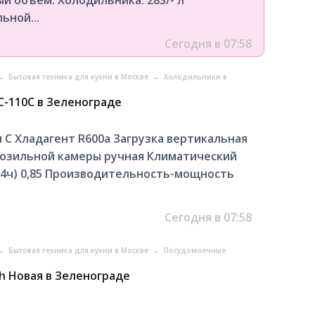
ьной...
Сегодня в 07:58
→
Бытовая техника для кухни в Москве
→
Холодильники в
-110C в Зеленограде
 С Хладагент R600a Загрузка вертикальная
розильной камеры ручная Климатический
24ч) 0,85 Производительность-мощность
Сегодня в 07:58
→
Бытовая техника для кухни в Москве
→
Посудомоечные
h Новая в Зеленограде