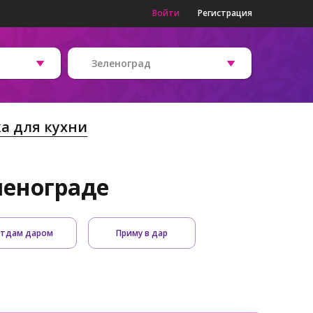
Войти
Регистрация
Зеленоград
а для кухни
ленограде
тдам даром
Приму в дар