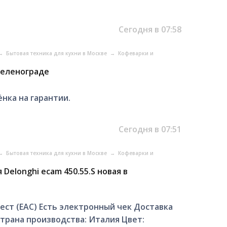
Сегодня в 07:58
→
Бытовая техника для кухни в Москве
→
Кофеварки и
Зеленограде
ёнка на гарантии.
Сегодня в 07:51
→
Бытовая техника для кухни в Москве
→
Кофеварки и
elonghi ecam 450.55.S новая в
тест (ЕАС) Есть электронный чек Доставка
Страна производства: Италия Цвет: