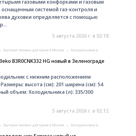
етырьмя газовыми конфорками и газовым
 оснащенным системой газ-контроля и
грева духовки определяется с помощью
...
5 августа 2026 г. в 02:18
→
Бытовая техника для кухни в Москве
→
Холодильники в
Beko B3R0CNK332 HG новый в Зеленограде
одильник с нижним расположением
змеры: высота (см): 201 ширина (см): 54
ный объем: Холодильника (л): 335/300
5 августа 2026 г. в 02:12
→
Бытовая техника для кухни в Москве
→
Холодильники в
 холодильник Бирюса новый не