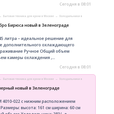
Сегодня в 08:01
→
Бытовая техника для кухни в Москве
→
Холодильники в
бро Бирюса новый в Зеленограде
5 литра – идеальное решение для
ве дополнительного охлаждающего
мораживание Ручное Общий объем
ем камеры охлаждения ,...
Сегодня в 08:01
→
Бытовая техника для кухни в Москве
→
Холодильники в
мерный новый в Зеленограде
М 4010-022 с нижним расположением
азмеры: высота: 161 см ширина: 60 см
й объем: Холодильника: 283/- л