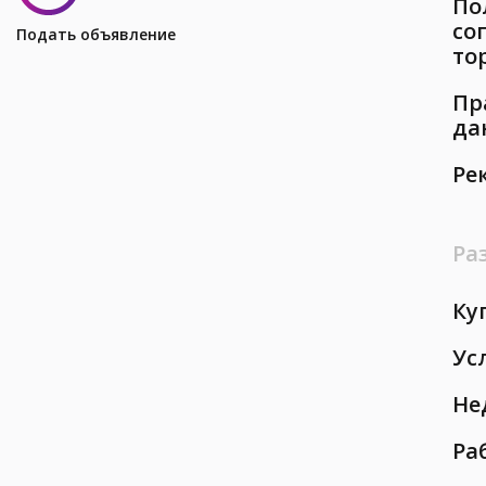
По
со
Подать объявление
то
Пр
да
Ре
Ра
Ку
Ус
Не
Ра