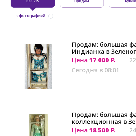
Все
Продам
Купл
215
с фотографией
Продам: большая ф
Индианка в Зелено
Цена
17 000
22
Р.
Сегодня в 08:01
Продам: большая ф
коллекционная в З
Цена
18 500
24
Р.