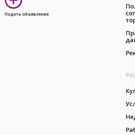
По
со
Подать объявление
то
Пр
да
Ре
Ра
Ку
Ус
Не
Ра