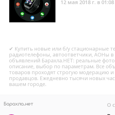
12 мая 2018 г. в 01:08
✔ Купить новые или б/у стационарные т
радиотелефоны, автоответчики, АОНы в 
объявлений Барахла.НЕТ: реальные фото
описание, выбор по параметрам. Все об
товаров проходят строгую модерацию и
продавцов. Ежедневно тысячи новых ча
вашем городе.
О 