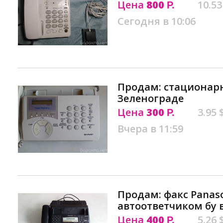
Цена
800
10.53
Р.
Сегодня в 10:06
Продам: стационар
Зеленограде
Цена
300
3.95 
Р.
Вчера в 11:59
Продам: факс Panaso
автоответчиком бу 
Цена
400
5.26 
Р.