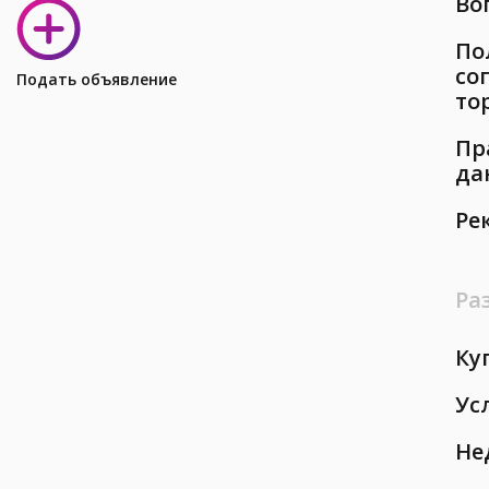
Во
По
со
Подать объявление
то
Пр
да
Ре
Ра
Ку
Ус
Не