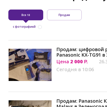
Все
Продам
18
с фотографией
Продам: цифровой 
Pаnasоnic KX-ТG91 в
Цена
2 000
26.
Р.
Сегодня в 10:06
Продам: Panasonic K
Malays в Зеленогра